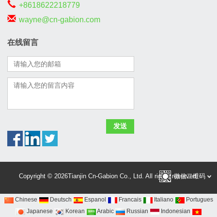
+8618622218779
wayne@cn-gabion.com
在线留言
Copyright © 2026Tianjin Cn-Gabion Co., Ltd. All rights reserved.
微信二维码
Chinese
Deutsch
Espanol
Francais
Italiano
Portugues
Japanese
Korean
Arabic
Russian
Indonesian