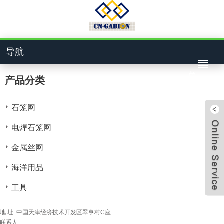
导航
单
产品分类
石笼网
电焊石笼网
金属丝网
4bcf
海洋用品
工具
824
地 址: 中国天津经济技术开发区翠亨村C座
联系人: