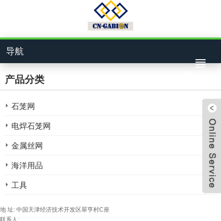
导航
单
产品分类
石笼网
电焊石笼网
金属丝网
4bcf
海洋用品
工具
824
地 址: 中国天津经济技术开发区翠亨村C座
联系人: