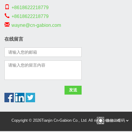
+8618622218779
+8618622218779
wayne@cn-gabion.com
在线留言
Copyright © 2026Tianjin Cn-Gabion Co., Ltd. All rights reserved.
微信二维码