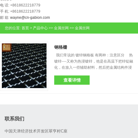
电 话: +8618622218779
手 机: +8618622218779
邮 箱:
wayne@cn-gabion.com
您的位置:
首页
>
产品中心
>> 金属丝网 >> 金属丝网
钢格栅
我们常说的 镀锌钢格板 有两种：注意区分 热
镀锌----又称为热浸镀锌，他是在高温下把锌锭融
化，在放入一些辅助材料，然后把金属结构件浸
入镀锌槽中，使金属构件上附着一层锌层。热镀
锌的优点在于他的防腐能力强，镀锌层的附着力
查看详情
和硬度较好。产品镀锌后重量有所增加，我们常
说的上锌量，也主要是针对热镀锌来说的。 “冷
镀”----“......
联系我们
中国天津经济技术开发区翠亨村C座