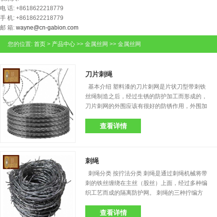
电 话: +8618622218779
手 机: +8618622218779
邮 箱:
wayne@cn-gabion.com
您的位置:
首页
>
产品中心
>> 金属丝网 >> 金属丝网
刀片刺绳
基本介绍 塑料漆的刀片刺网是片状刀型带刺铁
丝绳制造之后，经过生锈的防护加工而形成的，
刀片刺网的外围应该有很好的防锈作用，外围加
工应该好看，并且能很好的实用价值，安装起来
更加方便，性价比较高一些等优点。 塑料漆的刀
查看详情
片刺绳是将塑料漆涂抹在刀片刺绳上的表面加工
方式。 塑料漆是经常见到的静电涂抹方式，能固
定在铁丝网或铁丝板的外围上，之后需......
刺绳
刺绳分类 按拧法分类 刺绳是通过刺绳机械将带
刺的铁丝缠绕在主丝（股丝）上面，经过多种编
织工艺而成的隔离防护网。 刺绳的三种拧编方
法：正拧，反拧，正反拧。 正拧法：就是将两根
铁丝或者多根铁丝拧成双股 铁丝绳 然后再将刺绳
查看详情