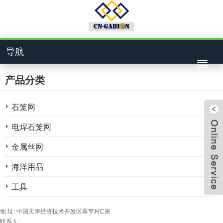
导航
单
产品分类
石笼网
电焊石笼网
金属丝网
4bcf
海洋用品
工具
824
地 址: 中国天津经济技术开发区翠亨村C座
联系人: