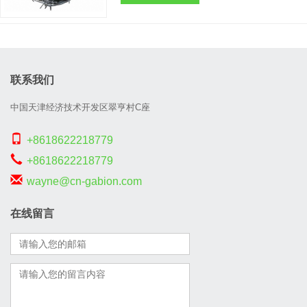
缠绕在双股铁丝上。 反拧法：就是先将 刺丝 缠
绕在主丝（即是单根铁丝）上之后再加一个铁丝
与之拧编合股成双股刺绳。 ......
联系我们
中国天津经济技术开发区翠亨村C座
+8618622218779
+8618622218779
wayne@cn-gabion.com
在线留言